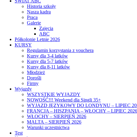
ŚWIAT ABC
Historia szkoły
Nasza kadra
Praca
Galerie
Zajęcia
ABC
Półkolonie Letnie 2026
KURSY
Regulamin korzystania z vouchera
Kursy dla 3-4 latków
Kursy dla 5-7 latków
Kursy dla 8-11 latków
Młodzież
Dorośli
Firmy
Wyjazdy
WSZYSTKIE WYJAZDY
NOWOŚĆ!!! Weekend dla Singli 35+
WYJAZD JĘZYKOWY DO LONDYNU – LIPIEC 20
FRANCJA – HISZPANIA – WŁOCHY – LIPIEC 202
WŁOCHY – SIERPIEŃ 2026
MALTA – SIERPIEŃ 2026
Warunki uczestnictwa
Test