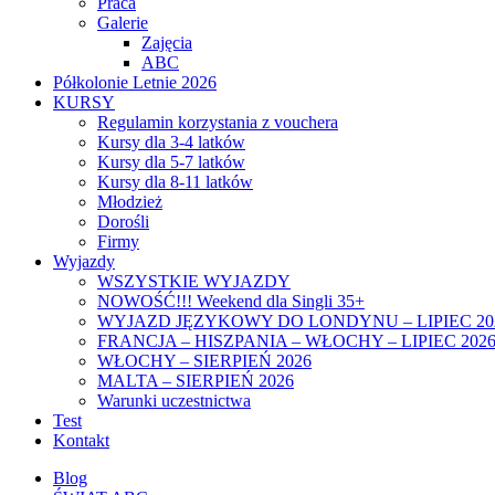
Praca
Galerie
Zajęcia
ABC
Półkolonie Letnie 2026
KURSY
Regulamin korzystania z vouchera
Kursy dla 3-4 latków
Kursy dla 5-7 latków
Kursy dla 8-11 latków
Młodzież
Dorośli
Firmy
Wyjazdy
WSZYSTKIE WYJAZDY
NOWOŚĆ!!! Weekend dla Singli 35+
WYJAZD JĘZYKOWY DO LONDYNU – LIPIEC 20
FRANCJA – HISZPANIA – WŁOCHY – LIPIEC 202
WŁOCHY – SIERPIEŃ 2026
MALTA – SIERPIEŃ 2026
Warunki uczestnictwa
Test
Kontakt
Blog