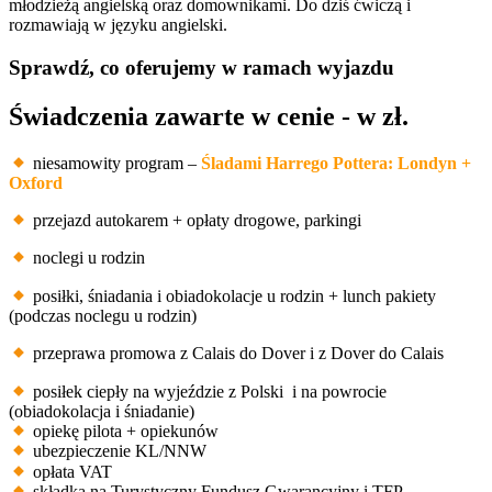
młodzieżą angielską oraz domownikami. Do dziś ćwiczą i
rozmawiają w języku angielski.
Sprawdź, co oferujemy w ramach wyjazdu
Świadczenia zawarte w cenie - w zł.
niesamowity program –
Śladami Harrego Pottera: Londyn +
Oxford
przejazd autokarem + opłaty drogowe, parkingi
noclegi u rodzin
posiłki, śniadania i obiadokolacje u rodzin + lunch pakiety
(podczas noclegu u rodzin)
przeprawa promowa z Calais do Dover i z Dover do Calais
posiłek ciepły na wyjeździe z Polski i na powrocie
(obiadokolacja i śniadanie)
opiekę pilota + opiekunów
ubezpieczenie KL/NNW
opłata VAT