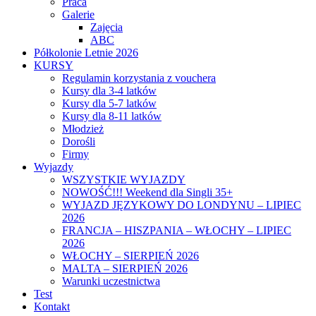
Praca
Galerie
Zajęcia
ABC
Półkolonie Letnie 2026
KURSY
Regulamin korzystania z vouchera
Kursy dla 3-4 latków
Kursy dla 5-7 latków
Kursy dla 8-11 latków
Młodzież
Dorośli
Firmy
Wyjazdy
WSZYSTKIE WYJAZDY
NOWOŚĆ!!! Weekend dla Singli 35+
WYJAZD JĘZYKOWY DO LONDYNU – LIPIEC
2026
FRANCJA – HISZPANIA – WŁOCHY – LIPIEC
2026
WŁOCHY – SIERPIEŃ 2026
MALTA – SIERPIEŃ 2026
Warunki uczestnictwa
Test
Kontakt