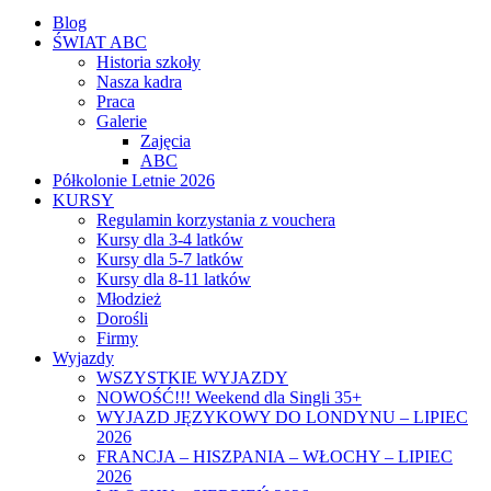
Blog
ŚWIAT ABC
Historia szkoły
Nasza kadra
Praca
Galerie
Zajęcia
ABC
Półkolonie Letnie 2026
KURSY
Regulamin korzystania z vouchera
Kursy dla 3-4 latków
Kursy dla 5-7 latków
Kursy dla 8-11 latków
Młodzież
Dorośli
Firmy
Wyjazdy
WSZYSTKIE WYJAZDY
NOWOŚĆ!!! Weekend dla Singli 35+
WYJAZD JĘZYKOWY DO LONDYNU – LIPIEC
2026
FRANCJA – HISZPANIA – WŁOCHY – LIPIEC
2026