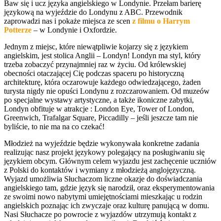
Baw się i ucz języka angielskiego w Londynie. Przełam barierę
językową na wyjeździe do Londynu z ABC. Przewodnik
zaprowadzi nas i pokaże miejsca ze scen
z filmu o Harrym
Potterze
– w Londynie i Oxfordzie.
Jednym z miejsc, które niewątpliwie kojarzy się z językiem
angielskim, jest stolica Anglii – Londyn! Londyn ma styl, który
trzeba zobaczyć przynajmniej raz w życiu. Od królewskiej
obecności otaczającej Cię podczas spaceru po historyczną
architekturę, która oczarowuje każdego odwiedzającego, żaden
turysta nigdy nie opuści Londynu z rozczarowaniem. Od muzeów
po specjalne wystawy artystyczne, a także ikoniczne zabytki,
Londyn obfituje w atrakcje : London Eye, Tower of London,
Greenwich, Trafalgar Square, Piccadilly – jeśli jeszcze tam nie
byliście, to nie ma na co czekać!
Młodzież na wyjeździe będzie wykonywała konkretne zadania
realizując nasz projekt językowy polegający na posługiwaniu się
językiem obcym. Głównym celem wyjazdu jest zachęcenie uczniów
z Polski do kontaktów i wymiany z młodzieżą anglojęzyczną.
Wyjazd umożliwia Słuchaczom liczne okazje do doświadczania
angielskiego tam, gdzie język się narodził, oraz eksperymentowania
ze swoimi nowo nabytymi umiejętnościami mieszkając u rodzin
angielskich poznając ich zwyczaje oraz kulturę panującą w domu.
Nasi Słuchacze po powrocie z wyjazdów utrzymują kontakt z