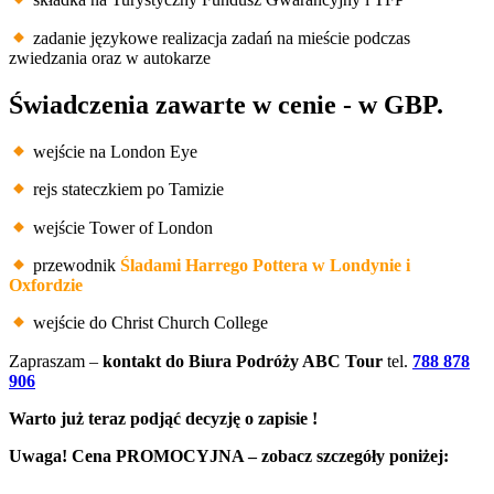
składka na Turystyczny Fundusz Gwarancyjny i TFP
zadanie językowe realizacja zadań na mieście podczas
zwiedzania oraz w autokarze
Świadczenia zawarte w cenie - w GBP.
wejście na London Eye
rejs stateczkiem po Tamizie
wejście Tower of London
przewodnik
Śladami Harrego Pottera w Londynie i
Oxfordzie
wejście do Christ Church College
Zapraszam –
kontakt do Biura Podróży ABC Tour
tel.
788 878
906
Warto już teraz podjąć decyzję o zapisie !
Uwaga! Cena PROMOCYJNA – zobacz szczegóły poniżej: